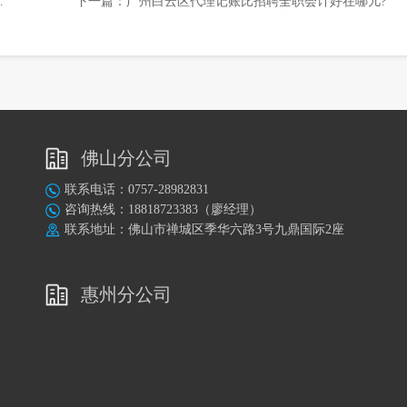
下一篇：
广州白云区代理记账比招聘全职会计好在哪儿?
佛山分公司
联系电话：0757-28982831
咨询热线：18818723383（廖经理）
联系地址：佛山市禅城区季华六路3号九鼎国际2座
惠州分公司