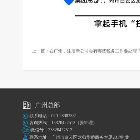
上一篇：
在广州，注册新公司会有哪些税务工作要处理
广州总部
联系电话：020-28982831
咨询热线：13828427512（姜经理）
微信号：23828427512
联系地址：广州市白云区龙归华侨商务大厦201室(龙