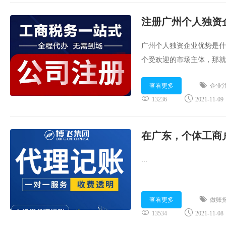
注册广州个人独资
广州个人独资企业优势是什
个受欢迎的市场主体，那就
而且税率低，受到明星和创
查看更多
企业
什么？如何注册？...
13236
2021-11-09
在广东，个体工商
...
查看更多
做账
13534
2021-11-08