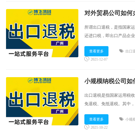
对外贸易公司如何
所谓出口退税​，是指国家
还进口税，即出口产品企业
进口税；另一种是退还已纳
查看更多
出口
已纳的国内税金。总的来说，出口
2021-12-07
小规模纳税公司如
出口退税是指国家运用税收
免退税、免抵退税。其中，
的，只有退税。出口货物退
查看更多
小规
免征在国内各生产环节和流转环
2021-10-22