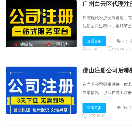
广州白云区代理注
伴随现代经济发展迅速，在
注册公司过程中，各环节是
司各环节需要什么材料?相
查看更多
广州
享：...
13141
2022-01-10
佛山注册公司后哪
在当下公司财税时每一位老
异常情况。那么在佛山注册
天博飞财税集团顾问就为大家分
查看更多
佛山
2022-01-10