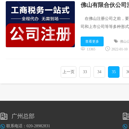
佛山有限合伙公司
在佛山注册公司之前，要
司和上市公司等等多种形式
别非常大，那么在佛山有限
查看更多
佛山
团顾问就为大家分享：...
13365
2022-01-10
上一页
33
34
35
3
广州总部
联系电话：020-28982831