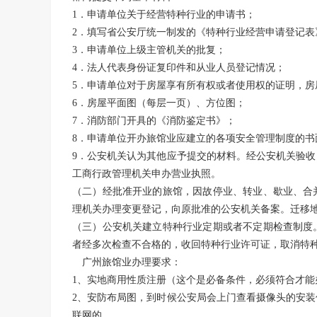
1．申请单位关于经营特种行业的申请书；
2．填写省公安厅统一制发的《特种行业经营申请登记表
3．申请单位上级主管机关的批复；
4．法人代表身份证复印件和从业人员登记情况；
5．申请单位对于房屋享有所有权或者使用权的证明，房
6．房屋平面图（每层一页）、方位图；
7．消防部门开具的《消防鉴定书》；
8．申请单位开办旅馆业应建立的各项安全管理制度的书
9．公安机关认为其他应予提交的材料。经公安机关验
工商行政管理机关申办营业执照。
（二）经批准开业的旅馆，因故停业、转业、歇业、合
理机关办理变更登记，向原批准的公安机关备案。迁移
（三）公安机关建立特种行业定期或者不定期检查制度
者经多次检查不合格的，收回特种行业许可证，取消特
广州
旅馆业办理要求：
1、实地商用性质注册（这个是必备条件，必须符合才能
2、安防布局图，到时候公安局会上门查看摄像头的安
联网的。